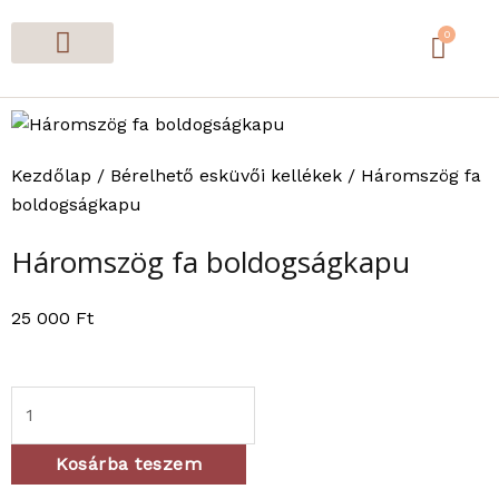
Skip
0
to
Cart
content
Dekorációk évszak szerint
Alkalmi dekor, ajándéktárgy
Kegyeleti díszek
Akciós termékek
Bérelhető esküvői kellékek
Booking Received
Foglalási űrlap
Kezdőlap
/
Bérelhető esküvői kellékek
/ Háromszög fa
boldogságkapu
Háromszög fa boldogságkapu
25 000
Ft
Háromszög
fa
boldogságkapu
Kosárba teszem
mennyiség