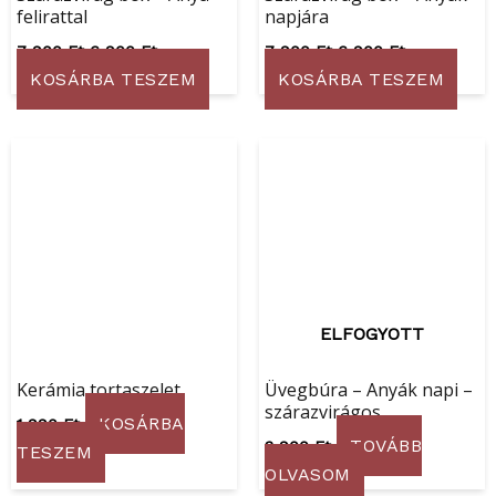
felirattal
napjára
7 900
Ft
6 900
Ft
7 900
Ft
6 900
Ft
KOSÁRBA TESZEM
KOSÁRBA TESZEM
ELFOGYOTT
Kerámia tortaszelet
Üvegbúra – Anyák napi –
szárazvirágos
KOSÁRBA
1 990
Ft
TOVÁBB
3 900
Ft
TESZEM
OLVASOM