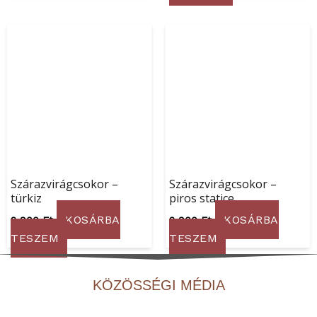
Szárazvirágcsokor –
Szárazvirágcsokor –
türkiz
piros statice
KOSÁRBA
KOSÁRBA
2 900
Ft
2 900
Ft
TESZEM
TESZEM
KÖZÖSSÉGI MÉDIA
F
I