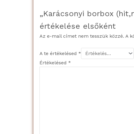
„Karácsonyi borbox (hit
értékelése elsőként
Az e-mail címet nem tesszük közzé.
A k
A te értékelésed
*
Értékelésed
*