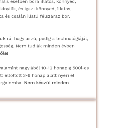
ális esetben bora illatos, könnyed,
nyílik, és igazi könnyed, illatos,
 és csalán illatú félszáraz bor.
uk rá, hogy aszú, pedig a technológiáját,
nlegesség. Nem tudják minden évben
őle!
 valamint nagyjából 10-12 hónapig 500l-es
t eltöltött 3-6 hónap alatt nyeri el
forgalomba.
Nem készül minden