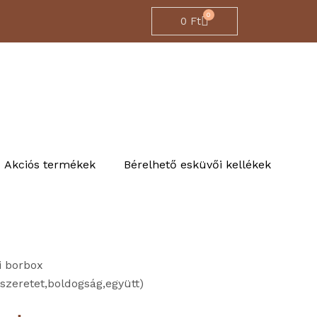
0
Cart
0
Ft
Akciós termékek
Bérelhető esküvői kellékek
i borbox
szeretet,boldogság,együtt)