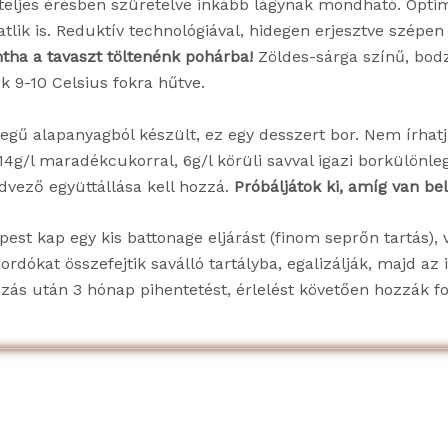
, teljes érésben szüretelve inkább lágynak mondható. Optim
lik is. Reduktív technológiával, hidegen erjesztve szépen ki
tha a tavaszt töltenénk pohárba!
Zöldes-sárga színű, bodza
k 9-10 Celsius fokra hűtve.
legű alapanyagból készült, ez egy desszert bor. Nem írhatj
. 114g/l maradékcukorral, 6g/l körüli savval igazi borkülö
vező együttállása kell hozzá.
Próbáljátok ki, amíg van bel
pest kap egy kis battonage eljárást (finom seprőn tartás),
rdókat összefejtik saválló tartályba, egalizálják, majd az it
zás után 3 hónap pihentetést, érlelést követően hozzák 