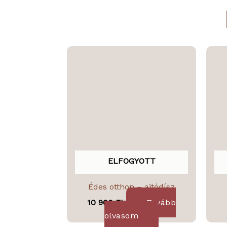
ELFOGYOTT
Édes otthon – ajtódísz
10 900
Ft
Tovább
olvasom