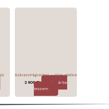
kiz
Szárazvirágcsokor – piros statice
a
2 900
Ft
Kosárba
teszem