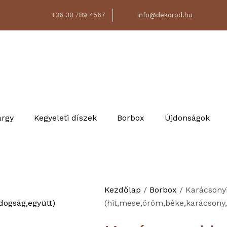
+36 30 789 4567
info@dekorod.hu
árgy
Kegyeleti díszek
Borbox
Újdonságok
Kezdőlap
/
Borbox
/ Karácsony
(hit,mese,öröm,béke,karácsony,