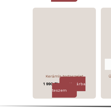
Kerámia tortaszelet
Ü
1 990
Ft
Kosárba
teszem