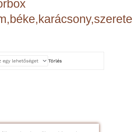
orbox
m,béke,karácsony,szerete
Törlés
szeretet,boldogság,együtt)