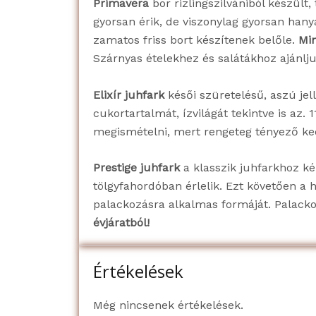
Primavera
bor rizlingszilvániból készült
gyorsan érik, de viszonylag gyorsan hanyat
zamatos friss bort készítenek belőle.
Min
Szárnyas ételekhez és salátákhoz ajánlju
Elixír juhfark
késői szüretelésű, aszú jel
cukortartalmát, ízvilágát tekintve is az
megismételni, mert rengeteg tényező ked
Prestige juhfark
a klasszik juhfarkhoz ké
tölgyfahordóban érlelik. Ezt követően a ho
palackozásra alkalmas formáját. Palacko
évjáratból!
Értékelések
Még nincsenek értékelések.