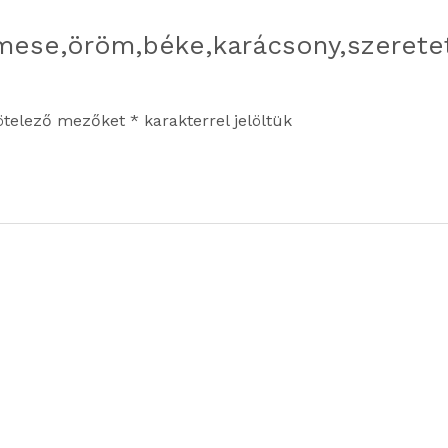
,mese,öröm,béke,karácsony,szeretet
ötelező mezőket
*
karakterrel jelöltük