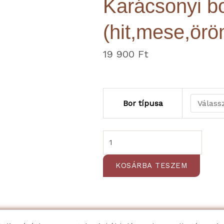
Karácsonyi b
(hit,mese,örö
19 900
Ft
Karácsonyi
Bor típusa
borbox
(hit,mese,öröm,béke,karácsony,
mennyiség
KOSÁRBA TESZEM