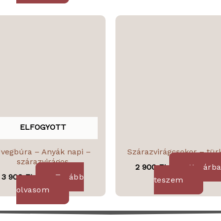
ELFOGYOTT
vegbúra – Anyák napi –
Szárazvirágcsokor – tür
szárazvirágos
2 900
Ft
Kosárb
3 900
Ft
Tovább
teszem
olvasom